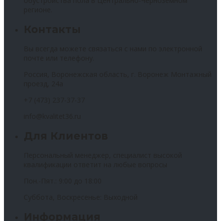
обустройства пола в Центрально-Черноземном
регионе.
Контакты
Вы всегда можете связаться с нами по электронной
почте или телефону.
Россия, Воронежская область, г. Воронеж Монтажный
проезд, 24а
+7 (473) 237-37-37
info@kvalitet36.ru
Для Клиентов
Персональный менеджер, специалист высокой
квалификации ответит на любые вопросы
Пон.-Пят.: 9:00 до 18:00
Суббота, Воскресенье: Выходной
Информация