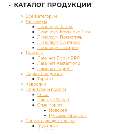
КАТАЛОГ ПРОДУКЦИИ
Все Категории
Линолеум
Линолеум Juteks
Линолеум Комитекс Лин
Линолеум Полистиль
Линолеум Синтерос
Линолеум на отрез
Ламинат
Ламинат Egger PRO
Ламинат Kastamonu
Ламинат Таркетт
Паркетная доска
Таркетт
Ковролин
Плинтусы и пороги
Cezar
Плинтус Winart
Стык-пороги
Новосел
Русский Профиль
Сопутствующие товары
Грунтовки