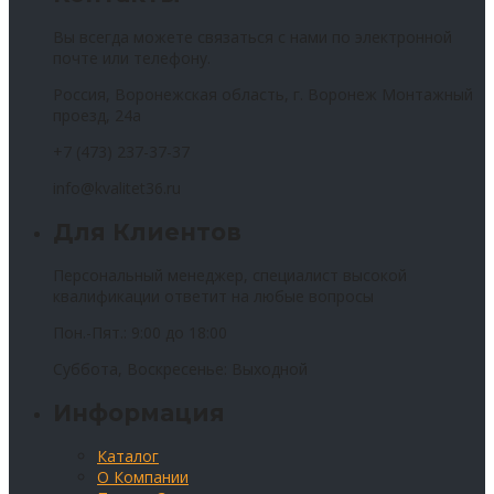
Вы всегда можете связаться с нами по электронной
почте или телефону.
Россия, Воронежская область, г. Воронеж Монтажный
проезд, 24а
+7 (473) 237-37-37
info@kvalitet36.ru
Для Клиентов
Персональный менеджер, специалист высокой
квалификации ответит на любые вопросы
Пон.-Пят.: 9:00 до 18:00
Суббота, Воскресенье: Выходной
Информация
Каталог
О Компании