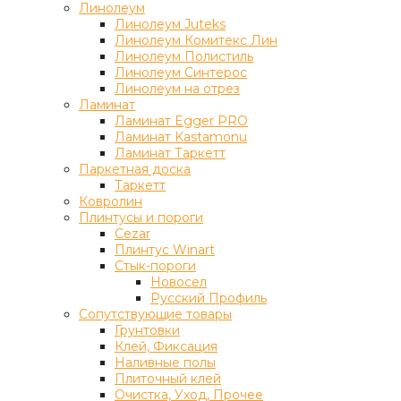
Линолеум
Линолеум Juteks
Линолеум Комитекс Лин
Линолеум Полистиль
Линолеум Синтерос
Линолеум на отрез
Ламинат
Ламинат Egger PRO
Ламинат Kastamonu
Ламинат Таркетт
Паркетная доска
Таркетт
Ковролин
Плинтусы и пороги
Cezar
Плинтус Winart
Стык-пороги
Новосел
Русский Профиль
Сопутствующие товары
Грунтовки
Клей, Фиксация
Наливные полы
Плиточный клей
Очистка, Уход, Прочее