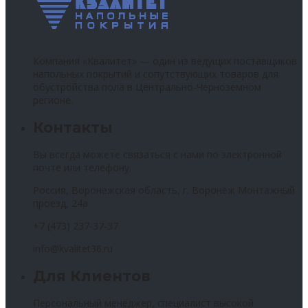
Компания «Квалитет» — один из ведущих поставщиков
напольных покрытий и сопутствующих товаров для
обустройства пола в Центрально-Черноземном
регионе.
Контакты
Вы всегда можете связаться с нами по электронной
почте или телефону.
Россия, Воронежская область, г. Воронеж Монтажный
проезд, 24а
+7 (473) 237-37-37
info@kvalitet36.ru
Для Клиентов
Персональный менеджер, специалист высокой