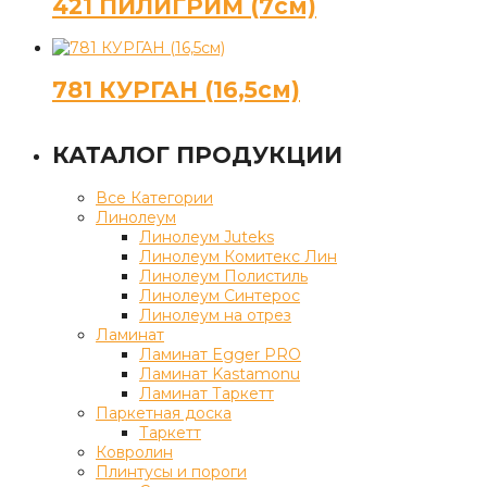
421 ПИЛИГРИМ (7см)
781 КУРГАН (16,5см)
КАТАЛОГ ПРОДУКЦИИ
Все Категории
Линолеум
Линолеум Juteks
Линолеум Комитекс Лин
Линолеум Полистиль
Линолеум Синтерос
Линолеум на отрез
Ламинат
Ламинат Egger PRO
Ламинат Kastamonu
Ламинат Таркетт
Паркетная доска
Таркетт
Ковролин
Плинтусы и пороги