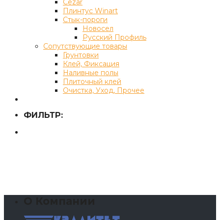
Cezar
Плинтус Winart
Стык-пороги
Новосел
Русский Профиль
Сопутствующие товары
Грунтовки
Клей, Фиксация
Наливные полы
Плиточный клей
Очистка, Уход, Прочее
ФИЛЬТР:
О Компании