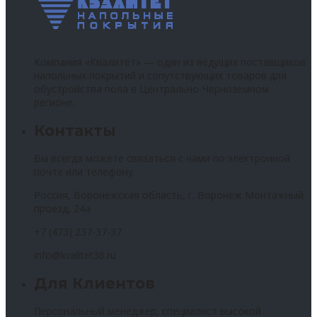
Компания «Квалитет» — один из ведущих поставщиков
напольных покрытий и сопутствующих товаров для
обустройства пола в Центрально-Черноземном
регионе.
Контакты
Вы всегда можете связаться с нами по электронной
почте или телефону.
Россия, Воронежская область, г. Воронеж Монтажный
проезд, 24а
+7 (473) 237-37-37
info@kvalitet36.ru
Для Клиентов
Персональный менеджер, специалист высокой