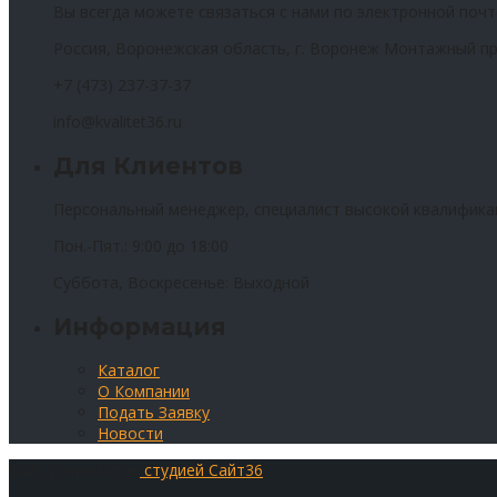
Вы всегда можете связаться с нами по электронной почт
Россия, Воронежская область, г. Воронеж Монтажный пр
+7 (473) 237-37-37
info@kvalitet36.ru
Для Клиентов
Персональный менеджер, специалист высокой квалифика
Пон.-Пят.: 9:00 до 18:00
Суббота, Воскресенье: Выходной
Информация
Каталог
О Компании
Подать Заявку
Новости
Сайт разработан
студией Сайт36