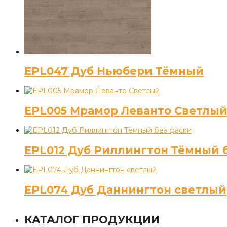
EPL047 Дуб Ньюбери Тёмный
EPL005 Мрамор Леванто Светлы
EPL012 Дуб Риллингтон Тёмный 
EPL074 Дуб Даннингтон светлый
КАТАЛОГ ПРОДУКЦИИ