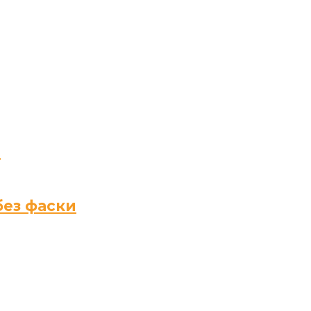
й
без фаски