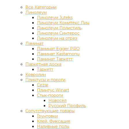
Все Категории
Линолеум
Линолеум Juteks
Линолеум Комитекс Лин
Линолеум Полистиль
Линолеум Синтерос
Линолеум на отрез
Ламинат
Ламинат Egger PRO
Ламинат Kastamonu
Ламинат Таркетт
Паркетная доска
Таркетт
Ковролин
Плинтусы и пороги
Cezar
Плинтус Winart
Стык-пороги
Новосел
Русский Профиль
Сопутствующие товары
Грунтовки
Клей, Фиксация
Наливные полы