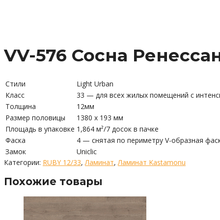
VV-576 Сосна Ренесса
Стили
Light Urban
Класс
33 — для всех жилых помещений с интенс
Толщина
12мм
Размер половицы
1380 х 193 мм
Площадь в упаковке
1,864 м²/7 досок в пачке
Фаска
4 — снятая по периметру V-образная фас
Замок
Uniclic
Категории:
RUBY 12/33
,
Ламинат
,
Ламинат Kastamonu
Похожие товары