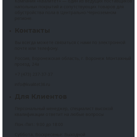
Компания «Квалитет» — один из ведущих поставщиков
напольных покрытий и сопутствующих товаров для
обустройства пола в Центрально-Черноземном
регионе.
Контакты
Вы всегда можете связаться с нами по электронной
почте или телефону.
Россия, Воронежская область, г. Воронеж Монтажный
проезд, 24а
+7 (473) 237-37-37
info@kvalitet36.ru
Для Клиентов
Персональный менеджер, специалист высокой
квалификации ответит на любые вопросы
Пон.-Пят.: 9:00 до 18:00
Суббота, Воскресенье: Выходной