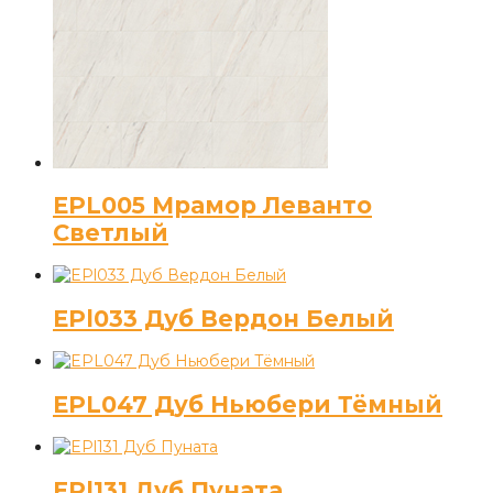
EPL005 Мрамор Леванто
Светлый
EPl033 Дуб Вердон Белый
EPL047 Дуб Ньюбери Тёмный
EPl131 Дуб Пуната