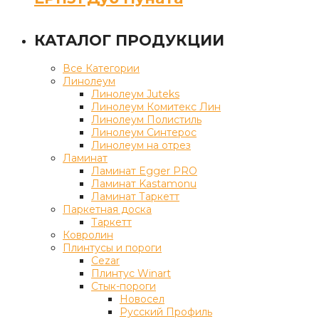
КАТАЛОГ ПРОДУКЦИИ
Все Категории
Линолеум
Линолеум Juteks
Линолеум Комитекс Лин
Линолеум Полистиль
Линолеум Синтерос
Линолеум на отрез
Ламинат
Ламинат Egger PRO
Ламинат Kastamonu
Ламинат Таркетт
Паркетная доска
Таркетт
Ковролин
Плинтусы и пороги
Cezar
Плинтус Winart
Стык-пороги
Новосел
Русский Профиль