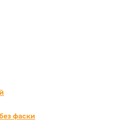
й
без фаски