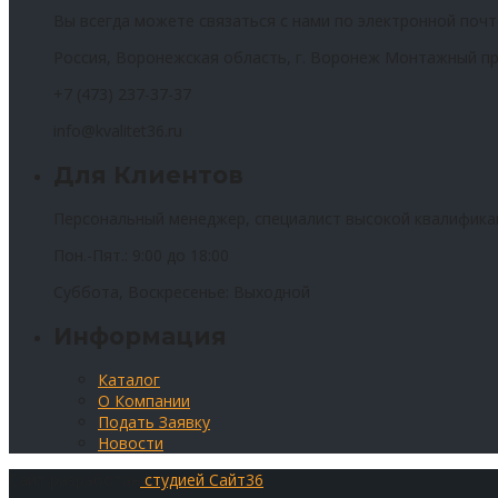
Вы всегда можете связаться с нами по электронной почт
Россия, Воронежская область, г. Воронеж Монтажный пр
+7 (473) 237-37-37
info@kvalitet36.ru
Для Клиентов
Персональный менеджер, специалист высокой квалифика
Пон.-Пят.: 9:00 до 18:00
Суббота, Воскресенье: Выходной
Информация
Каталог
О Компании
Подать Заявку
Новости
Сайт разработан
студией Сайт36