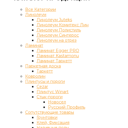
Все Категории
Линолеум
Линолеум Juteks
Линолеум Комитекс Лин
Линолеум Полистиль
Линолеум Синтерос
Линолеум на отрез
Ламинат
Ламинат Egger PRO
Ламинат Kastamonu
Ламинат Таркетт
Паркетная доска
Таркетт
Ковролин
Плинтусы и пороги
Cezar
Плинтус Winart
Стык-пороги
Новосел
Русский Профиль
Сопутствующие товары
Грунтовки
Клей, Фиксация
Наливные полы