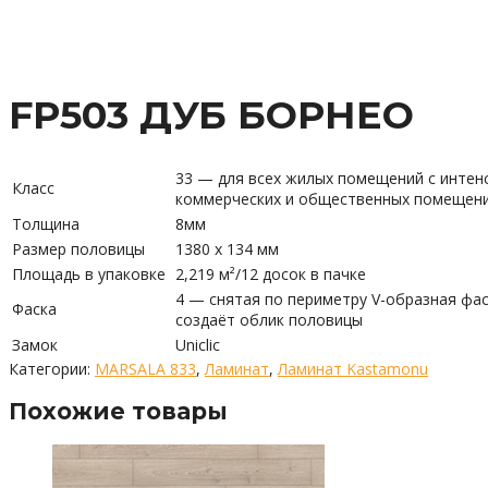
FP503 ДУБ БОРНЕО
33 — для всех жилых помещений с интенс
Класс
коммерческих и общественных помещений
Толщина
8мм
Размер половицы
1380 х 134 мм
Площадь в упаковке
2,219 м²/12 досок в пачке
4 — снятая по периметру V-образная фа
Фаска
создаёт облик половицы
Замок
Uniclic
Категории:
MARSALA 833
,
Ламинат
,
Ламинат Kastamonu
Похожие товары