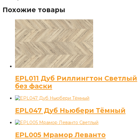
Похожие товары
EPL011 Дуб Риллингтон Светлый
без фаски
EPL047 Дуб Ньюбери Тёмный
EPL005 Мрамор Леванто