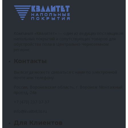
Компания «Квалитет» — один из ведущих поставщиков
напольных покрытий и сопутствующих товаров для
обустройства пола в Центрально-Черноземном
регионе.
Контакты
Вы всегда можете связаться с нами по электронной
почте или телефону.
Россия, Воронежская область, г. Воронеж Монтажный
проезд, 24а
+7 (473) 237-37-37
info@kvalitet36.ru
Для Клиентов