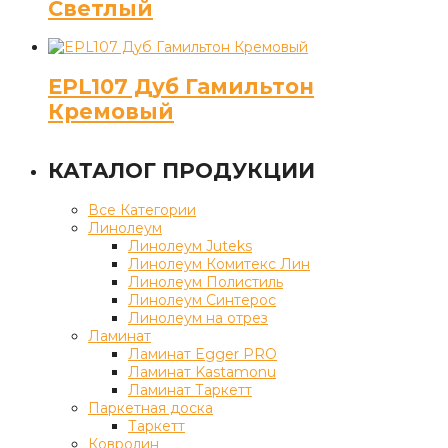
Светлый
EPL107 Дуб Гамильтон
Кремовый
КАТАЛОГ ПРОДУКЦИИ
Все Категории
Линолеум
Линолеум Juteks
Линолеум Комитекс Лин
Линолеум Полистиль
Линолеум Синтерос
Линолеум на отрез
Ламинат
Ламинат Egger PRO
Ламинат Kastamonu
Ламинат Таркетт
Паркетная доска
Таркетт
Ковролин