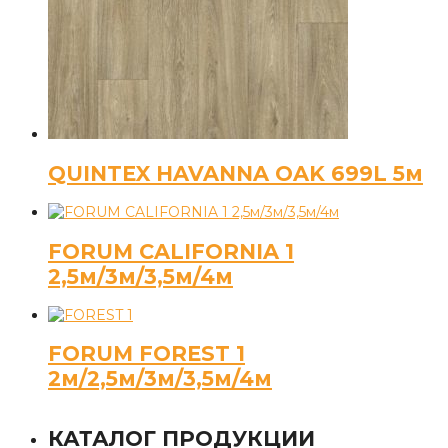
QUINTEX HAVANNA OAK 699L 5м
FORUM CALIFORNIA 1
2,5м/3м/3,5м/4м
FORUM FOREST 1
2м/2,5м/3м/3,5м/4м
КАТАЛОГ ПРОДУКЦИИ