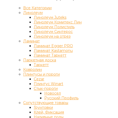
Все Категории
Линолеум
Линолеум Juteks
Линолеум Комитекс Лин
Линолеум Полистиль
Линолеум Синтерос
Линолеум на отрез
Ламинат
Ламинат Egger PRO
Ламинат Kastamonu
Ламинат Таркетт
Паркетная доска
Таркетт
Ковролин
Плинтусы и пороги
Cezar
Плинтус Winart
Стык-пороги
Новосел
Русский Профиль
Сопутствующие товары
Грунтовки
Клей, Фиксация
Наливные полы