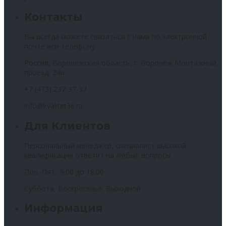
Контакты
Вы всегда можете связаться с нами по электронной
почте или телефону.
Россия, Воронежская область, г. Воронеж Монтажный
проезд, 24а
+7 (473) 237-37-37
info@kvalitet36.ru
Для Клиентов
Персональный менеджер, специалист высокой
квалификации ответит на любые вопросы
Пон.-Пят.: 9:00 до 18:00
Суббота, Воскресенье: Выходной
Информация