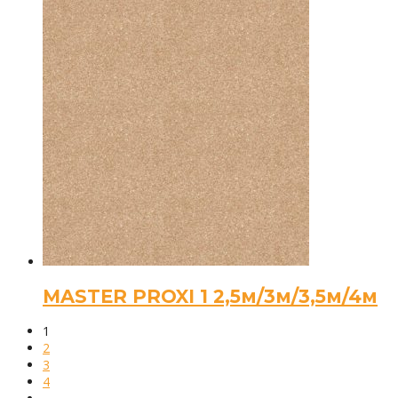
MASTER PROXI 1 2,5м/3м/3,5м/4м
1
2
3
4