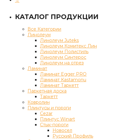
→
КАТАЛОГ ПРОДУКЦИИ
Все Категории
Линолеум
Линолеум Juteks
Линолеум Комитекс Лин
Линолеум Полистиль
Линолеум Синтерос
Линолеум на отрез
Ламинат
Ламинат Egger PRO
Ламинат Kastamonu
Ламинат Таркетт
Паркетная доска
Таркетт
Ковролин
Плинтусы и пороги
Cezar
Плинтус Winart
Стык-пороги
Новосел
Русский Профиль