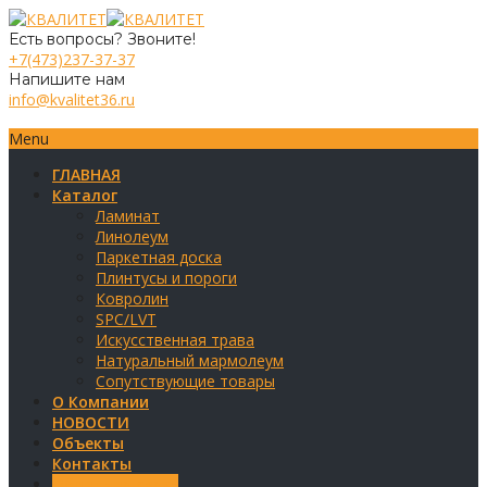
Есть вопросы? Звоните!
+7(473)237-37-37
Напишите нам
info@kvalitet36.ru
Menu
ГЛАВНАЯ
Каталог
Ламинат
Линолеум
Паркетная доска
Плинтусы и пороги
Ковролин
SPC/LVT
Искусственная трава
Натуральный мармолеум
Сопутствующие товары
О Компании
НОВОСТИ
Объекты
Контакты
Обратная связь