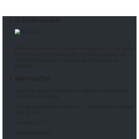
О Компании
Компания «Квалитет» — один из ведущих поставщиков
напольных покрытий и сопутствующих товаров для
обустройства пола в Центрально-Черноземном
регионе.
Контакты
Вы всегда можете связаться с нами по электронной
почте или телефону.
Россия, Воронежская область, г. Воронеж Монтажный
проезд, 24а
+7 (473) 237-37-37
info@kvalitet36.ru