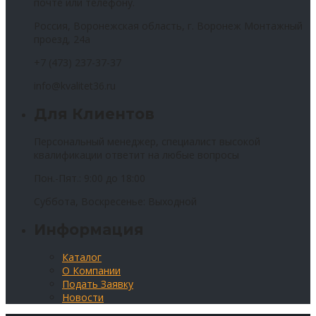
почте или телефону.
Россия, Воронежская область, г. Воронеж Монтажный
проезд, 24а
+7 (473) 237-37-37
info@kvalitet36.ru
Для Клиентов
Персональный менеджер, специалист высокой
квалификации ответит на любые вопросы
Пон.-Пят.: 9:00 до 18:00
Суббота, Воскресенье: Выходной
Информация
Каталог
О Компании
Подать Заявку
Новости