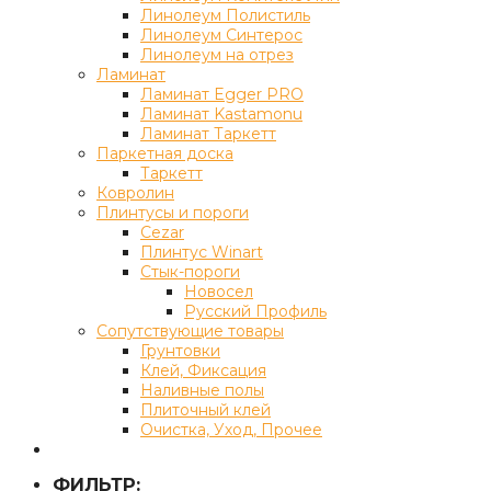
Линолеум Полистиль
Линолеум Синтерос
Линолеум на отрез
Ламинат
Ламинат Egger PRO
Ламинат Kastamonu
Ламинат Таркетт
Паркетная доска
Таркетт
Ковролин
Плинтусы и пороги
Cezar
Плинтус Winart
Стык-пороги
Новосел
Русский Профиль
Сопутствующие товары
Грунтовки
Клей, Фиксация
Наливные полы
Плиточный клей
Очистка, Уход, Прочее
ФИЛЬТР: