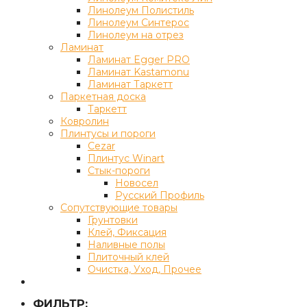
Линолеум Полистиль
Линолеум Синтерос
Линолеум на отрез
Ламинат
Ламинат Egger PRO
Ламинат Kastamonu
Ламинат Таркетт
Паркетная доска
Таркетт
Ковролин
Плинтусы и пороги
Cezar
Плинтус Winart
Стык-пороги
Новосел
Русский Профиль
Сопутствующие товары
Грунтовки
Клей, Фиксация
Наливные полы
Плиточный клей
Очистка, Уход, Прочее
ФИЛЬТР: