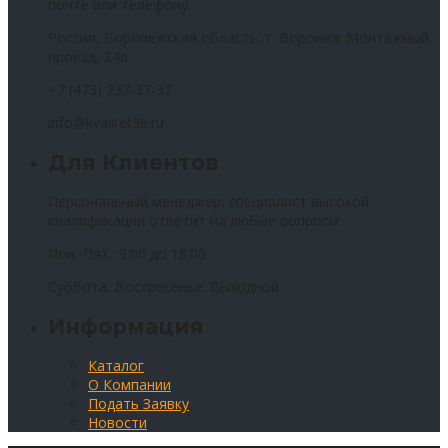
почте или телефону.
Россия, Воронежская область, г. Воронеж Монтажный
проезд, 24а
+7 (473) 237-37-37
info@kvalitet36.ru
Для Клиентов
Персональный менеджер, специалист высокой
квалификации ответит на любые вопросы
Пон.-Пят.: 9:00 до 18:00
Суббота, Воскресенье: Выходной
Информация
Каталог
О Компании
Подать Заявку
Новости