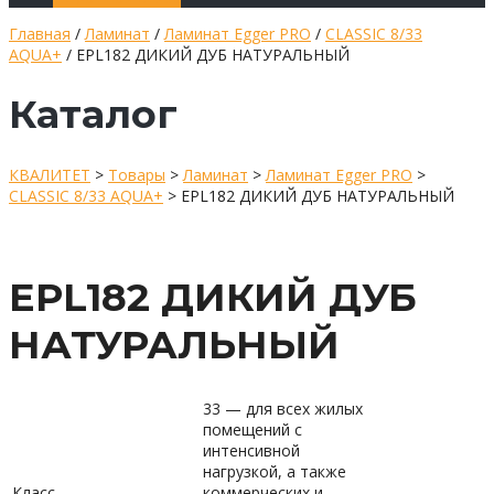
Главная
/
Ламинат
/
Ламинат Egger PRO
/
CLASSIC 8/33
AQUA+
/ EPL182 ДИКИЙ ДУБ НАТУРАЛЬНЫЙ
Каталог
КВАЛИТЕТ
>
Товары
>
Ламинат
>
Ламинат Egger PRO
>
CLASSIC 8/33 AQUA+
>
EPL182 ДИКИЙ ДУБ НАТУРАЛЬНЫЙ
EPL182 ДИКИЙ ДУБ
НАТУРАЛЬНЫЙ
33 — для всех жилых
помещений с
интенсивной
нагрузкой, а также
Класс
коммерческих и