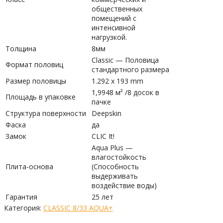
общественных
помещений с
интенсивной
нагрузкой.
Толщина
8мм
Classic — Половица
Формат половиц
стандартного размера
Размер половицы
1.292 x 193 mm
1,9948 м² /8 досок в
Площадь в упаковке
пачке
Структура поверхности
Deepskin
Фаска
да
Замок
CLIC It!
Aqua Plus —
влагостойкость
Плита-основа
(Способность
выдерживать
воздействие воды)
Гарантия
25 лет
Категория:
CLASSIC 8/33 AQUA+