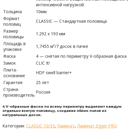
интенсивной нагрузкой.
Толщина
10мм
Формат
CLASSIC — Стандартная половица
половиц
Размер
1.292 x 193 мм
половицы
Площадь в
1,7455 м²/7 досок в пачке
упаковке
Фаска
4 — снятая по периметру V-образная фаска
Замок
CLIC It!
Плита-
HDF swell barrier+
основание
Гарантия
25 лет
Страна-
Россия
производитель
4 V-образные фаски по всему периметру выделяют каждую
отдельно взятую половицу, создавая облик полов из
натуральных досок.
Категории:
CLASSIC 10/33
,
Ламинат
,
Ламинат Egger PRO