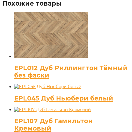
Похожие товары
EPL012 Дуб Риллингтон Тёмный
без фаски
EPL045 Дуб Ньюбери белый
EPL107 Дуб Гамильтон
Кремовый