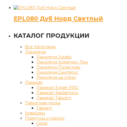
EPL080 Дуб Норд Светлый
КАТАЛОГ ПРОДУКЦИИ
Все Категории
Линолеум
Линолеум Juteks
Линолеум Комитекс Лин
Линолеум Полистиль
Линолеум Синтерос
Линолеум на отрез
Ламинат
Ламинат Egger PRO
Ламинат Kastamonu
Ламинат Таркетт
Паркетная доска
Таркетт
Ковролин
Плинтусы и пороги
Cezar