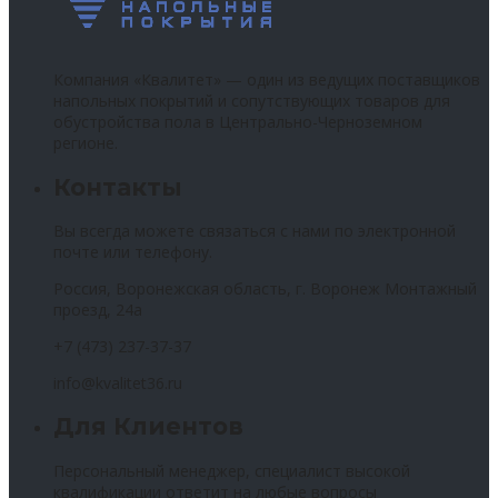
Компания «Квалитет» — один из ведущих поставщиков
напольных покрытий и сопутствующих товаров для
обустройства пола в Центрально-Черноземном
регионе.
Контакты
Вы всегда можете связаться с нами по электронной
почте или телефону.
Россия, Воронежская область, г. Воронеж Монтажный
проезд, 24а
+7 (473) 237-37-37
info@kvalitet36.ru
Для Клиентов
Персональный менеджер, специалист высокой
квалификации ответит на любые вопросы