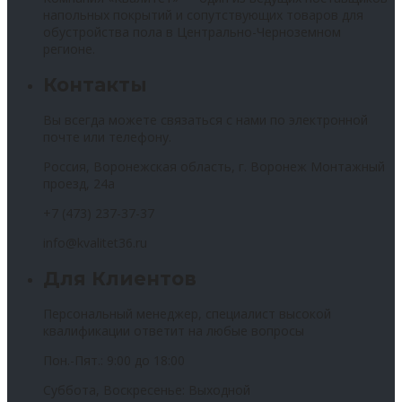
напольных покрытий и сопутствующих товаров для
обустройства пола в Центрально-Черноземном
регионе.
Контакты
Вы всегда можете связаться с нами по электронной
почте или телефону.
Россия, Воронежская область, г. Воронеж Монтажный
проезд, 24а
+7 (473) 237-37-37
info@kvalitet36.ru
Для Клиентов
Персональный менеджер, специалист высокой
квалификации ответит на любые вопросы
Пон.-Пят.: 9:00 до 18:00
Суббота, Воскресенье: Выходной