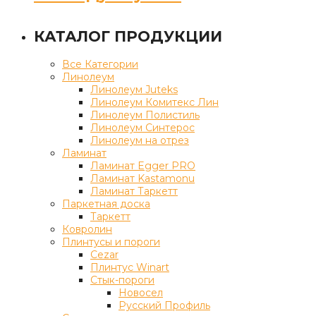
КАТАЛОГ ПРОДУКЦИИ
Все Категории
Линолеум
Линолеум Juteks
Линолеум Комитекс Лин
Линолеум Полистиль
Линолеум Синтерос
Линолеум на отрез
Ламинат
Ламинат Egger PRO
Ламинат Kastamonu
Ламинат Таркетт
Паркетная доска
Таркетт
Ковролин
Плинтусы и пороги
Cezar
Плинтус Winart
Стык-пороги
Новосел
Русский Профиль