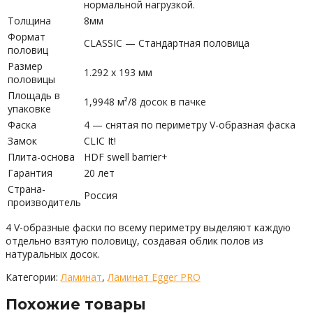
нормальной нагрузкой.
Толщина
8мм
Формат
CLASSIC — Стандартная половица
половиц
Размер
1.292 x 193 мм
половицы
Площадь в
1,9948 м²/8 досок в пачке
упаковке
Фаска
4 — снятая по периметру V-образная фаска
Замок
CLIC It!
Плита-основа
HDF swell barrier+
Гарантия
20 лет
Страна-
Россия
производитель
4 V-образные фаски по всему периметру выделяют каждую
отдельно взятую половицу, создавая облик полов из
натуральных досок.
Категории:
Ламинат
,
Ламинат Egger PRO
Похожие товары