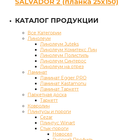
SALVADOR 2 (планка 25х150)
КАТАЛОГ ПРОДУКЦИИ
Все Категории
Линолеум
Линолеум Juteks
Линолеум Комитекс Лин
Линолеум Полистиль
Линолеум Синтерос
Линолеум на отрез
Ламинат
Ламинат Egger PRO
Ламинат Kastamonu
Ламинат Таркетт
Паркетная доска
Таркетт
Ковролин
Плинтусы и пороги
Cezar
Плинтус Winart
Стык-пороги
Новосел
Русский Профиль