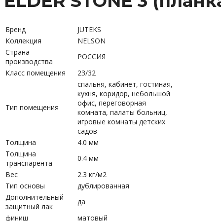
ELDER STONE 3 (планка
Бренд
JUTEKS
Коллекция
NELSON
Страна
РОССИЯ
производства
Класс помещения
23/32
спальня, кабинет, гостиная,
кухня, коридор, небольшой
офис, переговорная
Тип помещения
комната, палаты больниц,
игровые комнаты детских
садов
Толщина
4.0 мм
Толщина
0.4 мм
транспарента
Вес
2.3 кг/м2
Тип основы
дублированная
Дополнительный
да
защитный лак
финиш
матовый