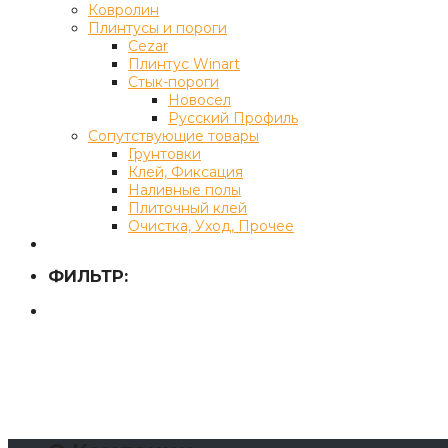
Ковролин
Плинтусы и пороги
Cezar
Плинтус Winart
Стык-пороги
Новосел
Русский Профиль
Сопутствующие товары
Грунтовки
Клей, Фиксация
Наливные полы
Плиточный клей
Очистка, Уход, Прочее
ФИЛЬТР: