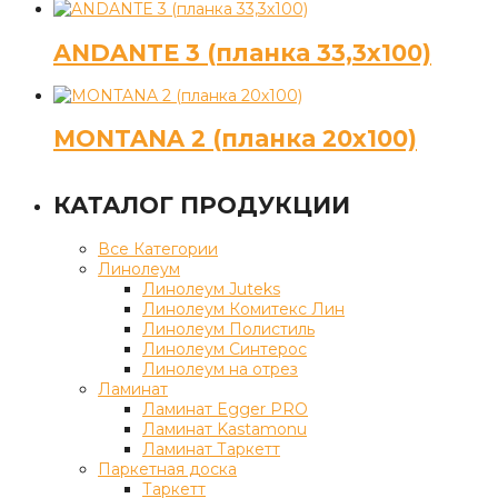
ANDANTE 3 (планка 33,3х100)
MONTANA 2 (планка 20х100)
КАТАЛОГ ПРОДУКЦИИ
Все Категории
Линолеум
Линолеум Juteks
Линолеум Комитекс Лин
Линолеум Полистиль
Линолеум Синтерос
Линолеум на отрез
Ламинат
Ламинат Egger PRO
Ламинат Kastamonu
Ламинат Таркетт
Паркетная доска
Таркетт