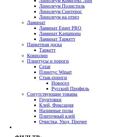
Линолеум Комитекс Лин
Линолеум Полистиль
Линолеум Синтерос
Линолеум на отрез
Ламинат
Ламинат Egger PRO
Ламинат Kastamonu
Ламинат Таркетт
Паркетная доска
Таркетт
Ковролин
Плинтусы и пороги
Cezar
Плинтус Winart
Стык-пороги
Новосел
Русский Профиль
Сопутствующие товары
Грунтовки
Клей, Фиксация
Наливные полы
Плиточный клей
Очистка, Уход, Прочее