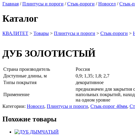
Главная
/
Плинтусы и пороги
/
Стык-пороги
/
Новосел
/
Стык-п
Каталог
КВАЛИТЕТ
>
Товары
>
Плинтусы и пороги
>
Стык-пороги
>
ДУБ ЗОЛОТИСТЫЙ
Страна производитель
Россия
Доступные длины, м
0,9; 1,35; 1,8; 2,7
Типы покрытия
декоративное
предназначен для закрытия 
Применение
напольных покрытий, нахо
на одном уровне
Категории:
Новосел
,
Плинтусы и пороги
,
Стык-порог 40мм
,
Ст
Похожие товары