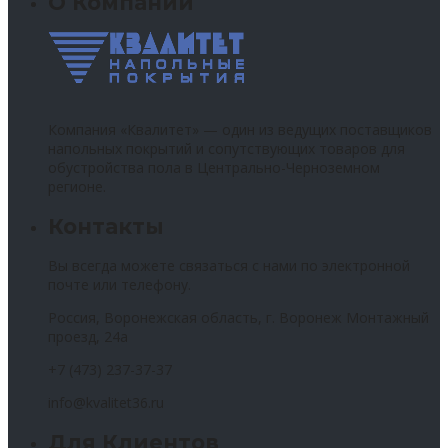
О Компании
Компания «Квалитет» — один из ведущих поставщиков
напольных покрытий и сопутствующих товаров для
обустройства пола в Центрально-Черноземном
регионе.
Контакты
Вы всегда можете связаться с нами по электронной
почте или телефону.
Россия, Воронежская область, г. Воронеж Монтажный
проезд, 24а
+7 (473) 237-37-37
info@kvalitet36.ru
Для Клиентов