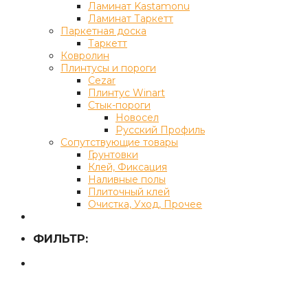
Ламинат Kastamonu
Ламинат Таркетт
Паркетная доска
Таркетт
Ковролин
Плинтусы и пороги
Cezar
Плинтус Winart
Стык-пороги
Новосел
Русский Профиль
Сопутствующие товары
Грунтовки
Клей, Фиксация
Наливные полы
Плиточный клей
Очистка, Уход, Прочее
ФИЛЬТР: