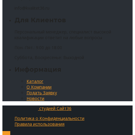
info@kvalitet36.ru
Для Клиентов
Персональный менеджер, специалист высокой
квалификации ответит на любые вопросы
Пон.-Пят.: 9:00 до 18:00
Суббота, Воскресенье: Выходной
Информация
Каталог
О Компании
Подать Заявку
Новости
Сайт разработан
студией Сайт36
Политика о Конфиденциальности
Правила использования
Top