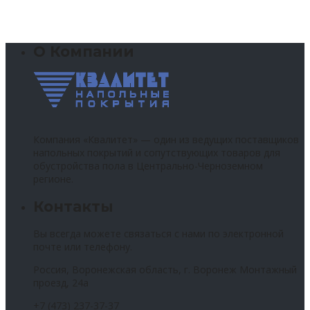
О Компании
Компания «Квалитет» — один из ведущих поставщиков
напольных покрытий и сопутствующих товаров для
обустройства пола в Центрально-Черноземном
регионе.
Контакты
Вы всегда можете связаться с нами по электронной
почте или телефону.
Россия, Воронежская область, г. Воронеж Монтажный
проезд, 24а
+7 (473) 237-37-37