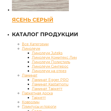
ЯСЕНЬ СЕРЫЙ
КАТАЛОГ ПРОДУКЦИИ
Все Категории
Линолеум
Линолеум Juteks
Линолеум Комитекс Лин
Линолеум Полистиль
Линолеум Синтерос
Линолеум на отрез
Ламинат
Ламинат Egger PRO
Ламинат Kastamonu
Ламинат Таркетт
Паркетная доска
Таркетт
Ковролин
Плинтусы и пороги
Cezar