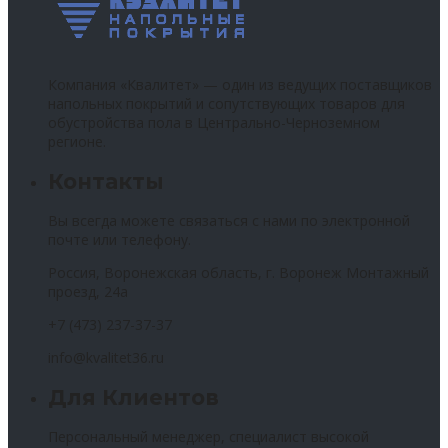
Компания «Квалитет» — один из ведущих поставщиков
напольных покрытий и сопутствующих товаров для
обустройства пола в Центрально-Черноземном
регионе.
Контакты
Вы всегда можете связаться с нами по электронной
почте или телефону.
Россия, Воронежская область, г. Воронеж Монтажный
проезд, 24а
+7 (473) 237-37-37
info@kvalitet36.ru
Для Клиентов
Персональный менеджер, специалист высокой