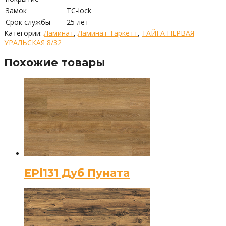
Замок
TC-lock
Срок службы
25 лет
Категории:
Ламинат
,
Ламинат Таркетт
,
ТАЙГА ПЕРВАЯ
УРАЛЬСКАЯ 8/32
Похожие товары
EPl131 Дуб Пуната