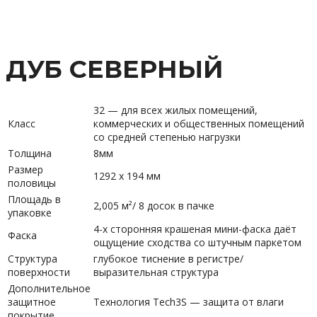
ДУБ СЕВЕРНЫЙ
32 — для всех жилых помещений,
Класс
коммерческих и общественных помещений
со средней степенью нагрузки
Толщина
8мм
Размер
1292 х 194 мм
половицы
Площадь в
2,005 м²/ 8 досок в пачке
упаковке
4-х сторонняя крашеная мини-фаска даёт
Фаска
ощущение сходства со штучным паркетом
Структура
глубокое тиснение в регистре/
поверхности
выразительная структура
Дополнительное
защитное
Технология Tech3S — защита от влаги
покрытие