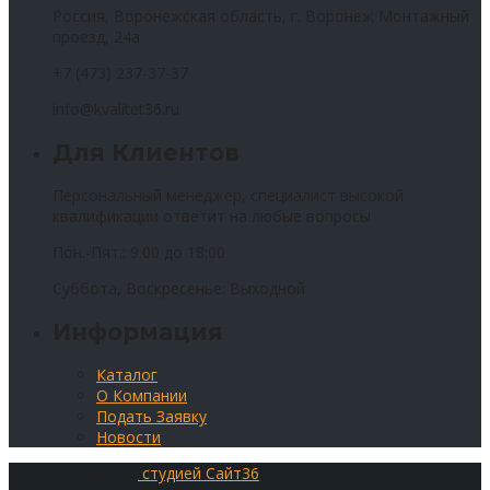
Россия, Воронежская область, г. Воронеж Монтажный
проезд, 24а
+7 (473) 237-37-37
info@kvalitet36.ru
Для Клиентов
Персональный менеджер, специалист высокой
квалификации ответит на любые вопросы
Пон.-Пят.: 9:00 до 18:00
Суббота, Воскресенье: Выходной
Информация
Каталог
О Компании
Подать Заявку
Новости
Сайт разработан
студией Сайт36