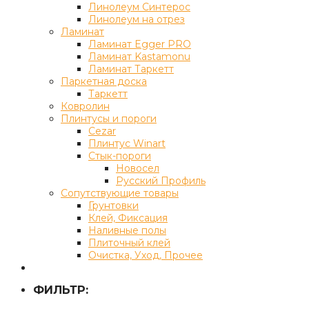
Линолеум Синтерос
Линолеум на отрез
Ламинат
Ламинат Egger PRO
Ламинат Kastamonu
Ламинат Таркетт
Паркетная доска
Таркетт
Ковролин
Плинтусы и пороги
Cezar
Плинтус Winart
Стык-пороги
Новосел
Русский Профиль
Сопутствующие товары
Грунтовки
Клей, Фиксация
Наливные полы
Плиточный клей
Очистка, Уход, Прочее
ФИЛЬТР: