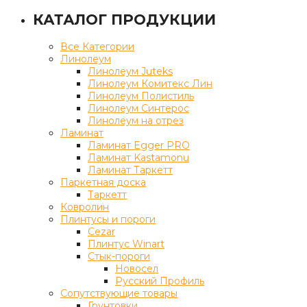
КАТАЛОГ ПРОДУКЦИИ
Все Категории
Линолеум
Линолеум Juteks
Линолеум Комитекс Лин
Линолеум Полистиль
Линолеум Синтерос
Линолеум на отрез
Ламинат
Ламинат Egger PRO
Ламинат Kastamonu
Ламинат Таркетт
Паркетная доска
Таркетт
Ковролин
Плинтусы и пороги
Cezar
Плинтус Winart
Стык-пороги
Новосел
Русский Профиль
Сопутствующие товары
Грунтовки