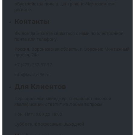
обустройства пола в Центрально-Черноземном
регионе.
Контакты
Вы всегда можете связаться с нами по электронной
почте или телефону.
Россия, Воронежская область, г. Воронеж Монтажный
проезд, 24а
+7 (473) 237-37-37
info@kvalitet36.ru
Для Клиентов
Персональный менеджер, специалист высокой
квалификации ответит на любые вопросы
Пон.-Пят.: 9:00 до 18:00
Суббота, Воскресенье: Выходной