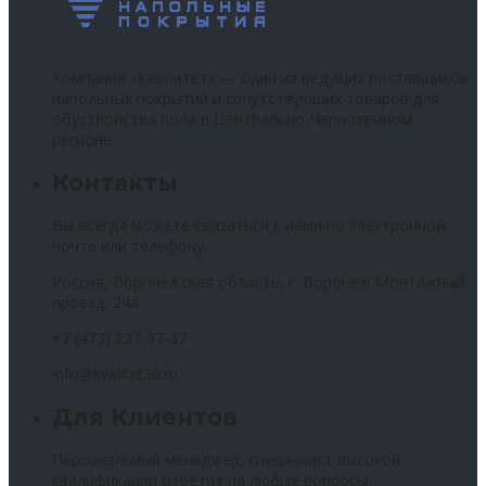
Компания «Квалитет» — один из ведущих поставщиков
напольных покрытий и сопутствующих товаров для
обустройства пола в Центрально-Черноземном
регионе.
Контакты
Вы всегда можете связаться с нами по электронной
почте или телефону.
Россия, Воронежская область, г. Воронеж Монтажный
проезд, 24а
+7 (473) 237-37-37
info@kvalitet36.ru
Для Клиентов
Персональный менеджер, специалист высокой
квалификации ответит на любые вопросы