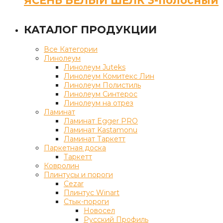
ЯСЕНЬ БЕЛЫЙ ШЁЛК 3-полосный
КАТАЛОГ ПРОДУКЦИИ
Все Категории
Линолеум
Линолеум Juteks
Линолеум Комитекс Лин
Линолеум Полистиль
Линолеум Синтерос
Линолеум на отрез
Ламинат
Ламинат Egger PRO
Ламинат Kastamonu
Ламинат Таркетт
Паркетная доска
Таркетт
Ковролин
Плинтусы и пороги
Cezar
Плинтус Winart
Стык-пороги
Новосел
Русский Профиль