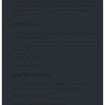
Компания «Квалитет» — один из ведущих поставщиков
напольных покрытий и сопутствующих товаров для
обустройства пола в Центрально-Черноземном
регионе.
Контакты
Вы всегда можете связаться с нами по электронной
почте или телефону.
Россия, Воронежская область, г. Воронеж Монтажный
проезд, 24а
+7 (473) 237-37-37
info@kvalitet36.ru
Для Клиентов
Персональный менеджер, специалист высокой
квалификации ответит на любые вопросы
Пон.-Пят.: 9:00 до 18:00
Суббота, Воскресенье: Выходной