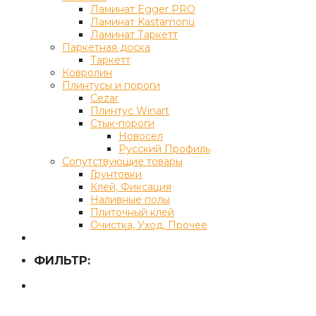
Ламинат Egger PRO
Ламинат Kastamonu
Ламинат Таркетт
Паркетная доска
Таркетт
Ковролин
Плинтусы и пороги
Cezar
Плинтус Winart
Стык-пороги
Новосел
Русский Профиль
Сопутствующие товары
Грунтовки
Клей, Фиксация
Наливные полы
Плиточный клей
Очистка, Уход, Прочее
ФИЛЬТР: