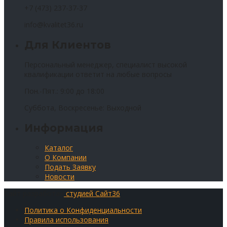
+7 (473) 237-37-37
info@kvalitet36.ru
Для Клиентов
Персональный менеджер, специалист высокой
квалификации ответит на любые вопросы
Пон.-Пят.: 9:00 до 18:00
Суббота, Воскресенье: Выходной
Информация
Каталог
О Компании
Подать Заявку
Новости
Сайт разработан
студией Сайт36
Политика о Конфиденциальности
Правила использования