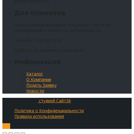
info@kvalitet36.ru
Для Клиентов
Персональный менеджер, специалист высокой
квалификации ответит на любые вопросы
Пон.-Пят.: 9:00 до 18:00
Суббота, Воскресенье: Выходной
Информация
Каталог
О Компании
Подать Заявку
Новости
Сайт разработан
студией Сайт36
Политика о Конфиденциальности
Правила использования
Top