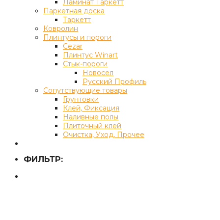
Ламинат Таркетт
Паркетная доска
Таркетт
Ковролин
Плинтусы и пороги
Cezar
Плинтус Winart
Стык-пороги
Новосел
Русский Профиль
Сопутствующие товары
Грунтовки
Клей, Фиксация
Наливные полы
Плиточный клей
Очистка, Уход, Прочее
ФИЛЬТР: