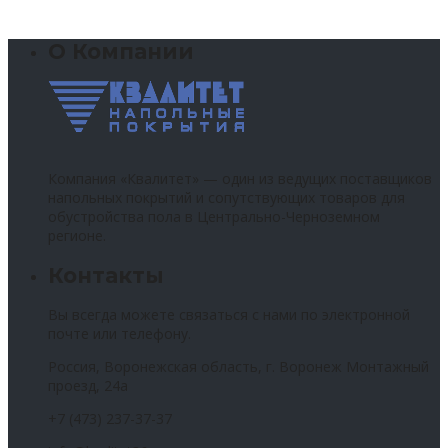
О Компании
Компания «Квалитет» — один из ведущих поставщиков
напольных покрытий и сопутствующих товаров для
обустройства пола в Центрально-Черноземном
регионе.
Контакты
Вы всегда можете связаться с нами по электронной
почте или телефону.
Россия, Воронежская область, г. Воронеж Монтажный
проезд, 24а
+7 (473) 237-37-37