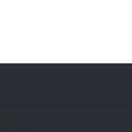
апольных покрытий и сопутствующих товаров для обустройства
е или телефону.