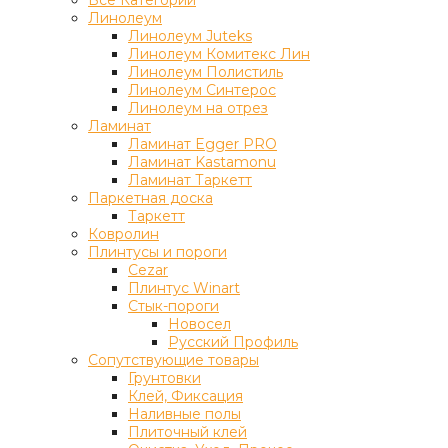
Линолеум
Линолеум Juteks
Линолеум Комитекс Лин
Линолеум Полистиль
Линолеум Синтерос
Линолеум на отрез
Ламинат
Ламинат Egger PRO
Ламинат Kastamonu
Ламинат Таркетт
Паркетная доска
Таркетт
Ковролин
Плинтусы и пороги
Cezar
Плинтус Winart
Стык-пороги
Новосел
Русский Профиль
Сопутствующие товары
Грунтовки
Клей, Фиксация
Наливные полы
Плиточный клей