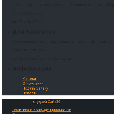
Россия, Воронежская область, г. Воронеж Монтажный пр
+7 (473) 237-37-37
info@kvalitet36.ru
Для Клиентов
Персональный менеджер, специалист высокой квалифика
Пон.-Пят.: 9:00 до 18:00
Суббота, Воскресенье: Выходной
Информация
Каталог
О Компании
Подать Заявку
Новости
Сайт разработан
студией Сайт36
Политика о Конфиденциальности