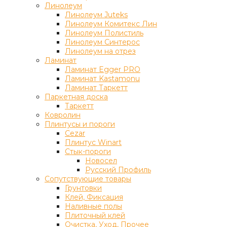
Линолеум
Линолеум Juteks
Линолеум Комитекс Лин
Линолеум Полистиль
Линолеум Синтерос
Линолеум на отрез
Ламинат
Ламинат Egger PRO
Ламинат Kastamonu
Ламинат Таркетт
Паркетная доска
Таркетт
Ковролин
Плинтусы и пороги
Cezar
Плинтус Winart
Стык-пороги
Новосел
Русский Профиль
Сопутствующие товары
Грунтовки
Клей, Фиксация
Наливные полы
Плиточный клей
Очистка, Уход, Прочее