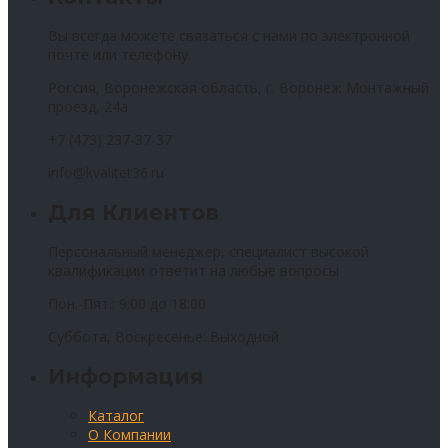
Вы всегда можете связаться с нами по электронной
почте или телефону.
Россия, Воронежская область, г. Воронеж Монтажный
проезд, 24а
+7 (473) 237-37-37
info@kvalitet36.ru
Для Клиентов
Персональный менеджер, специалист высокой
квалификации ответит на любые вопросы
Пон.-Пят.: 9:00 до 18:00
Суббота, Воскресенье: Выходной
Информация
Каталог
О Компании