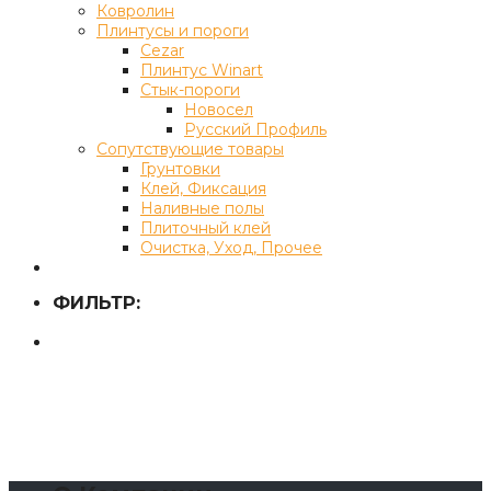
Ковролин
Плинтусы и пороги
Cezar
Плинтус Winart
Стык-пороги
Новосел
Русский Профиль
Сопутствующие товары
Грунтовки
Клей, Фиксация
Наливные полы
Плиточный клей
Очистка, Уход, Прочее
ФИЛЬТР: