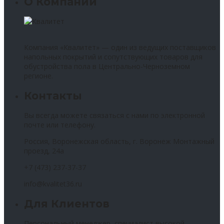
О Компании
Компания «Квалитет» — один из ведущих поставщиков
напольных покрытий и сопутствующих товаров для
обустройства пола в Центрально-Черноземном
регионе.
Контакты
Вы всегда можете связаться с нами по электронной
почте или телефону.
Россия, Воронежская область, г. Воронеж Монтажный
проезд, 24а
+7 (473) 237-37-37
info@kvalitet36.ru
Для Клиентов
Персональный менеджер, специалист высокой