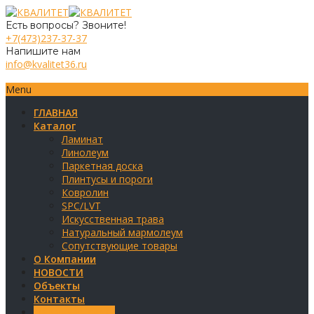
Есть вопросы? Звоните!
+7(473)237-37-37
Напишите нам
info@kvalitet36.ru
Menu
ГЛАВНАЯ
Каталог
Ламинат
Линолеум
Паркетная доска
Плинтусы и пороги
Ковролин
SPC/LVT
Искусственная трава
Натуральный мармолеум
Сопутствующие товары
О Компании
НОВОСТИ
Объекты
Контакты
Обратная связь