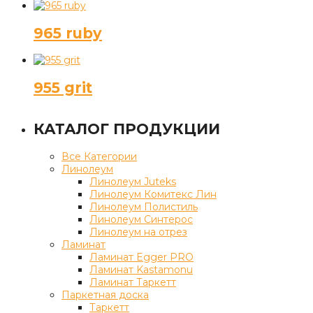
965 ruby
955 grit
КАТАЛОГ ПРОДУКЦИИ
Все Категории
Линолеум
Линолеум Juteks
Линолеум Комитекс Лин
Линолеум Полистиль
Линолеум Синтерос
Линолеум на отрез
Ламинат
Ламинат Egger PRO
Ламинат Kastamonu
Ламинат Таркетт
Паркетная доска
Таркетт