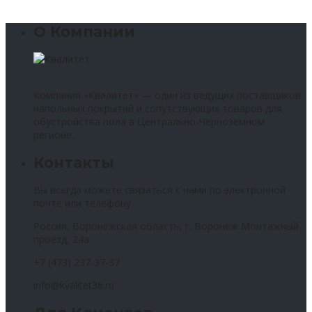
О Компании
Компания «Квалитет» — один из ведущих поставщиков
напольных покрытий и сопутствующих товаров для
обустройства пола в Центрально-Черноземном
регионе.
Контакты
Вы всегда можете связаться с нами по электронной
почте или телефону.
Россия, Воронежская область, г. Воронеж Монтажный
проезд, 24а
+7 (473) 237-37-37
info@kvalitet36.ru