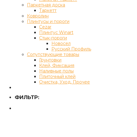
Паркетная доска
Таркетт
Ковролин
Плинтусы и пороги
Cezar
Плинтус Winart
Стык-пороги
Новосел
Русский Профиль
Сопутствующие товары
Грунтовки
Клей, Фиксация
Наливные полы
Плиточный клей
Очистка, Уход, Прочее
ФИЛЬТР: