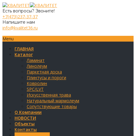
Есть вопросы? Звоните!
+7(473)237-37-37
Напишите нам
info@kvalitet36.ru
Menu
ГЛАВНАЯ
Каталог
Ламинат
Линолеум
Паркетная доска
Плинтусы и пороги
Ковролин
SPC/LVT
Искусственная трава
Натуральный мармолеум
Сопутствующие товары
О Компании
НОВОСТИ
Объекты
Контакты
Обратная связь