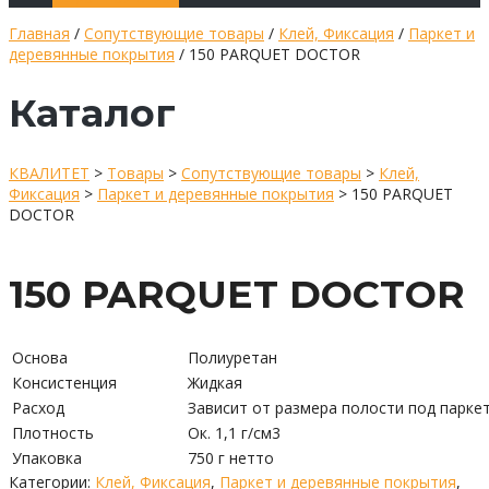
Главная
/
Сопутствующие товары
/
Клей, Фиксация
/
Паркет и
деревянные покрытия
/ 150 PARQUET DOCTOR
Каталог
КВАЛИТЕТ
>
Товары
>
Сопутствующие товары
>
Клей,
Фиксация
>
Паркет и деревянные покрытия
>
150 PARQUET
DOCTOR
150 PARQUET DOCTOR
Основа
Полиуретан
Консистенция
Жидкая
Расход
Зависит от размера полости под парке
Плотность
Ок. 1,1 г/см3
Упаковка
750 г нетто
Категории:
Клей, Фиксация
,
Паркет и деревянные покрытия
,