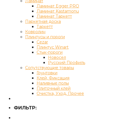
Ламинат
Ламинат Egger PRO
Ламинат Kastamonu
Ламинат Таркетт
Паркетная доска
Таркетт
Ковролин
Плинтусы и пороги
Cezar
Плинтус Winart
Стык-пороги
Новосел
Русский Профиль
Сопутствующие товары
Грунтовки
Клей, Фиксация
Наливные полы
Плиточный клей
Очистка, Уход, Прочее
ФИЛЬТР: