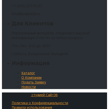
+7 (473) 237-37-37
info@kvalitet36.ru
Для Клиентов
Персональный менеджер, специалист высокой
квалификации ответит на любые вопросы
Пон.-Пят.: 9:00 до 18:00
Суббота, Воскресенье: Выходной
Информация
Каталог
О Компании
Подать Заявку
Новости
Сайт разработан
студией Сайт36
Политика о Конфиденциальности
Правила использования