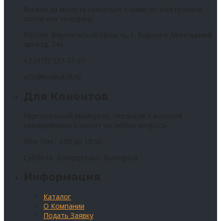
Вы всегда можете связаться с нами по электронной
почте или телефону.
Россия, Воронежская область, г. Воронеж Монтажный
проезд, 24а
+7 (473) 237-37-37
info@kvalitet36.ru
Для Клиентов
Персональный менеджер, специалист высокой
квалификации ответит на любые вопросы
Пон.-Пят.: 9:00 до 18:00
Суббота, Воскресенье: Выходной
Информация
Каталог
О Компании
Подать Заявку