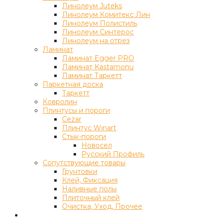
Линолеум Juteks
Линолеум Комитекс Лин
Линолеум Полистиль
Линолеум Синтерос
Линолеум на отрез
Ламинат
Ламинат Egger PRO
Ламинат Kastamonu
Ламинат Таркетт
Паркетная доска
Таркетт
Ковролин
Плинтусы и пороги
Cezar
Плинтус Winart
Стык-пороги
Новосел
Русский Профиль
Сопутствующие товары
Грунтовки
Клей, Фиксация
Наливные полы
Плиточный клей
Очистка, Уход, Прочее