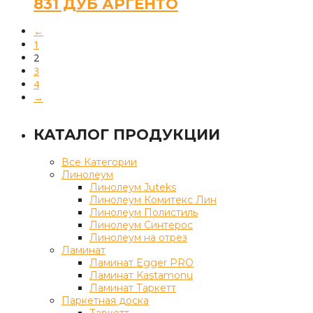
831 ДУБ АРГЕНТО
←
1
2
3
4
→
КАТАЛОГ ПРОДУКЦИИ
Все Категории
Линолеум
Линолеум Juteks
Линолеум Комитекс Лин
Линолеум Полистиль
Линолеум Синтерос
Линолеум на отрез
Ламинат
Ламинат Egger PRO
Ламинат Kastamonu
Ламинат Таркетт
Паркетная доска
Таркетт