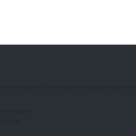
апольных покрытий и сопутствующих товаров для обустройства
е или телефону.
оезд, 24а