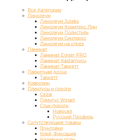
Все Категории
Линолеум
Линолеум Juteks
Линолеум Комитекс Лин
Линолеум Полистиль
Линолеум Синтерос
Линолеум на отрез
Ламинат
Ламинат Egger PRO
Ламинат Kastamonu
Ламинат Таркетт
Паркетная доска
Таркетт
Ковролин
Плинтусы и пороги
Cezar
Плинтус Winart
Стык-пороги
Новосел
Русский Профиль
Сопутствующие товары
Грунтовки
Клей, Фиксация
Наливные полы