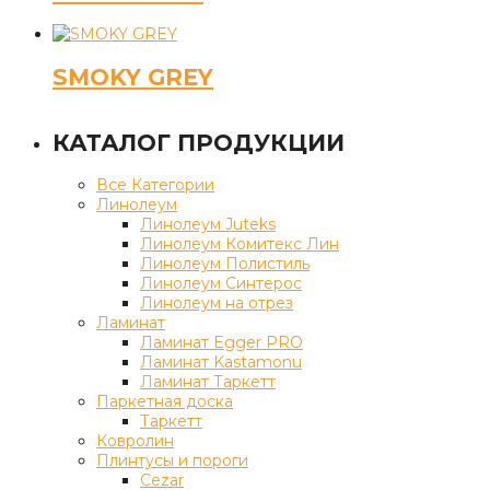
SMOKY GREY
КАТАЛОГ ПРОДУКЦИИ
Все Категории
Линолеум
Линолеум Juteks
Линолеум Комитекс Лин
Линолеум Полистиль
Линолеум Синтерос
Линолеум на отрез
Ламинат
Ламинат Egger PRO
Ламинат Kastamonu
Ламинат Таркетт
Паркетная доска
Таркетт
Ковролин
Плинтусы и пороги
Cezar