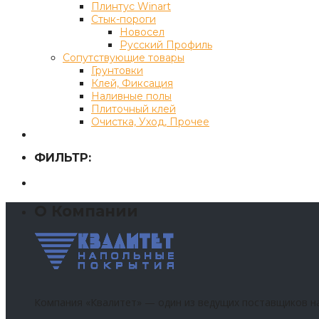
Плинтус Winart
Стык-пороги
Новосел
Русский Профиль
Сопутствующие товары
Грунтовки
Клей, Фиксация
Наливные полы
Плиточный клей
Очистка, Уход, Прочее
ФИЛЬТР:
О Компании
Компания «Квалитет» — один из ведущих поставщиков н