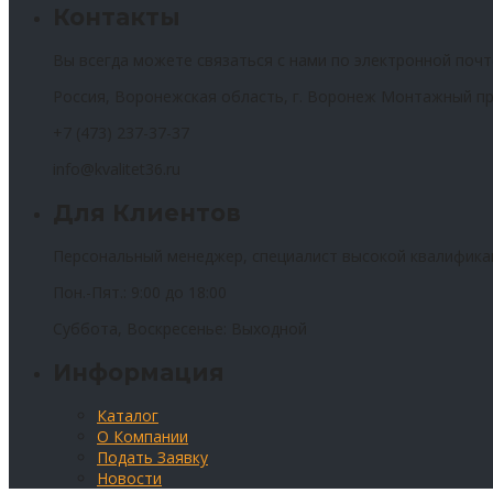
Контакты
Вы всегда можете связаться с нами по электронной почт
Россия, Воронежская область, г. Воронеж Монтажный пр
+7 (473) 237-37-37
info@kvalitet36.ru
Для Клиентов
Персональный менеджер, специалист высокой квалифика
Пон.-Пят.: 9:00 до 18:00
Суббота, Воскресенье: Выходной
Информация
Каталог
О Компании
Подать Заявку
Новости