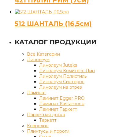
421 ПИЛИГРИМ (7см)
512 ШАНТАЛЬ (16,5см)
КАТАЛОГ ПРОДУКЦИИ
Все Категории
Линолеум
Линолеум Juteks
Линолеум Комитекс Лин
Линолеум Полистиль
Линолеум Синтерос
Линолеум на отрез
Ламинат
Ламинат Egger PRO
Ламинат Kastamonu
Ламинат Таркетт
Паркетная доска
Таркетт
Ковролин
Плинтусы и пороги
Cezar