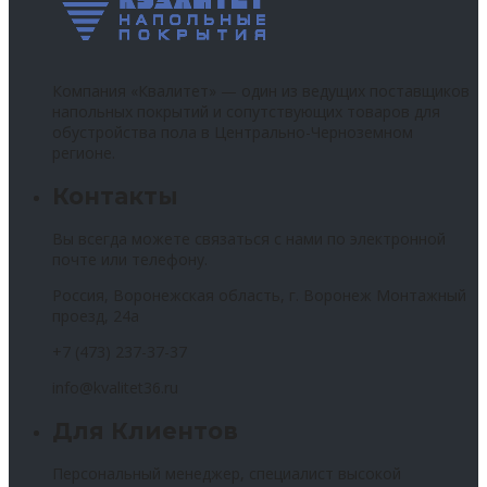
Компания «Квалитет» — один из ведущих поставщиков
напольных покрытий и сопутствующих товаров для
обустройства пола в Центрально-Черноземном
регионе.
Контакты
Вы всегда можете связаться с нами по электронной
почте или телефону.
Россия, Воронежская область, г. Воронеж Монтажный
проезд, 24а
+7 (473) 237-37-37
info@kvalitet36.ru
Для Клиентов
Персональный менеджер, специалист высокой