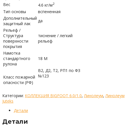
2
Вес
4.6 кг/м
Тип основы
вспененная
Дополнительный
да
защитный лак
Рельеф /
Структура
тиснение / легкий
поверхности
рельеф
покрытия
Намотка
стандартного
18 М
рулона
В2, Д2, Т2, РП1 по ФЗ
№123
Класс пожарной
опасности (РФ)
Категории:
КОЛЛЕКЦИЯ BIGFOOT 6.0/1.0
,
Линолеум
,
Линолеум
Juteks
Детали
Детали