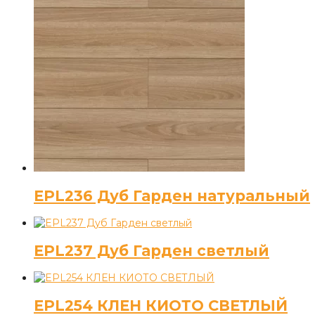
EPL236 Дуб Гарден натуральный
EPL237 Дуб Гарден светлый
EPL254 КЛЕН КИОТО СВЕТЛЫЙ