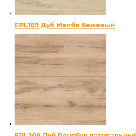
EPL189 Дуб Мелба Бежевый
EPL208 Дуб Ронгбук натуральны