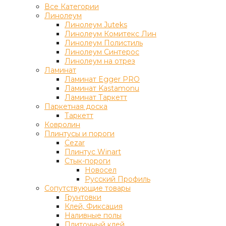
Все Категории
Линолеум
Линолеум Juteks
Линолеум Комитекс Лин
Линолеум Полистиль
Линолеум Синтерос
Линолеум на отрез
Ламинат
Ламинат Egger PRO
Ламинат Kastamonu
Ламинат Таркетт
Паркетная доска
Таркетт
Ковролин
Плинтусы и пороги
Cezar
Плинтус Winart
Стык-пороги
Новосел
Русский Профиль
Сопутствующие товары
Грунтовки
Клей, Фиксация
Наливные полы
Плиточный клей