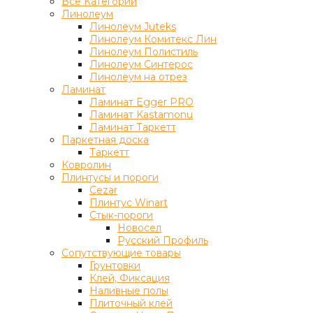
Все Категории
Линолеум
Линолеум Juteks
Линолеум Комитекс Лин
Линолеум Полистиль
Линолеум Синтерос
Линолеум на отрез
Ламинат
Ламинат Egger PRO
Ламинат Kastamonu
Ламинат Таркетт
Паркетная доска
Таркетт
Ковролин
Плинтусы и пороги
Cezar
Плинтус Winart
Стык-пороги
Новосел
Русский Профиль
Сопутствующие товары
Грунтовки
Клей, Фиксация
Наливные полы
Плиточный клей