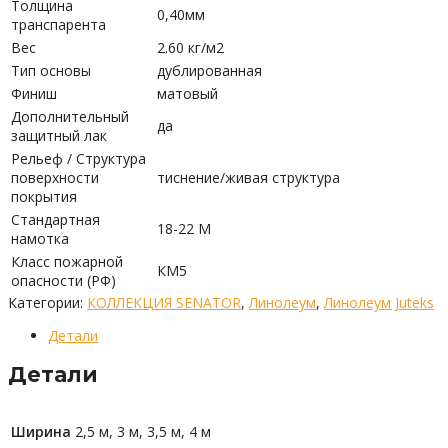
Толщина
0,40мм
транспарента
Вес
2.60 кг/м2
Тип основы
дублированная
Финиш
матовый
Дополнительный
да
защитный лак
Рельеф / Структура
поверхности
тиснение/живая структура
покрытия
Стандартная
18-22 М
намотка
Класс пожарной
КМ5
опасности (РФ)
Категории:
КОЛЛЕКЦИЯ SENATOR
,
Линолеум
,
Линолеум Juteks
Детали
Детали
Ширина
2,5 м, 3 м, 3,5 м, 4 м