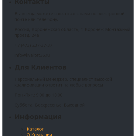
Контакты
Вы всегда можете связаться с нами по электронной
почте или телефону.
Россия, Воронежская область, г. Воронеж Монтажный
проезд, 24а
+7 (473) 237-37-37
info@kvalitet36.ru
Для Клиентов
Персональный менеджер, специалист высокой
квалификации ответит на любые вопросы
Пон.-Пят.: 9:00 до 18:00
Суббота, Воскресенье: Выходной
Информация
Каталог
О Компании