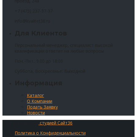
проезд, 24а
+7 (473) 237-37-37
info@kvalitet36.ru
Для Клиентов
Персональный менеджер, специалист высокой
квалификации ответит на любые вопросы
Пон.-Пят.: 9:00 до 18:00
Суббота, Воскресенье: Выходной
Информация
Каталог
О Компании
Подать Заявку
Новости
Сайт разработан
студией Сайт36
Политика о Конфиденциальности