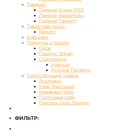
Ламинат
Ламинат Egger PRO
Ламинат Kastamonu
Ламинат Таркетт
Паркетная доска
Таркетт
Ковролин
Плинтусы и пороги
Cezar
Плинтус Winart
Стык-пороги
Новосел
Русский Профиль
Сопутствующие товары
Грунтовки
Клей, Фиксация
Наливные полы
Плиточный клей
Очистка, Уход, Прочее
ФИЛЬТР: