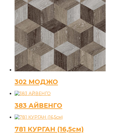
302 МОДЖО
383 АЙВЕНГО
781 КУРГАН (16,5см)