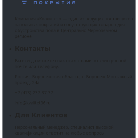
Компания «Квалитет» — один из ведущих поставщиков
напольных покрытий и сопутствующих товаров для
обустройства пола в Центрально-Черноземном
регионе.
Контакты
Вы всегда можете связаться с нами по электронной
почте или телефону.
Россия, Воронежская область, г. Воронеж Монтажный
проезд, 24а
+7 (473) 237-37-37
info@kvalitet36.ru
Для Клиентов
Персональный менеджер, специалист высокой
квалификации ответит на любые вопросы