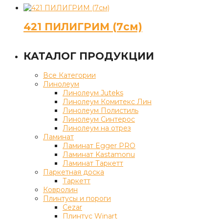
421 ПИЛИГРИМ (7см)
КАТАЛОГ ПРОДУКЦИИ
Все Категории
Линолеум
Линолеум Juteks
Линолеум Комитекс Лин
Линолеум Полистиль
Линолеум Синтерос
Линолеум на отрез
Ламинат
Ламинат Egger PRO
Ламинат Kastamonu
Ламинат Таркетт
Паркетная доска
Таркетт
Ковролин
Плинтусы и пороги
Cezar
Плинтус Winart