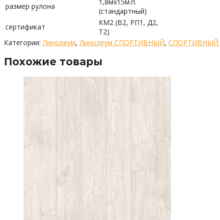
1,8мх15м.п.
размер рулона
(стандартный)
КМ2 (В2, РП1, Д2,
сертификат
Т2)
Категории:
Линолеум
,
Линолеум СПОРТИВНЫЙ
,
СПОРТИВНЫЙ
Похожие товары