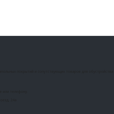
апольных покрытий и сопутствующих товаров для обустройства
е или телефону.
оезд, 24а