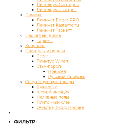
Линолеум Синтерос
Линолеум на отрез
Ламинат
Ламинат Egger PRO
Ламинат Kastamonu
Ламинат Таркетт
Паркетная доска
Таркетт
Ковролин
Плинтусы и пороги
Cezar
Плинтус Winart
Стык-пороги
Новосел
Русский Профиль
Сопутствующие товары
Грунтовки
Клей, Фиксация
Наливные полы
Плиточный клей
Очистка, Уход, Прочее
ФИЛЬТР: