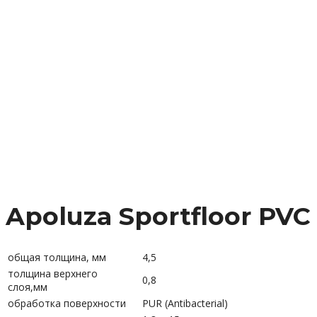
Apoluza Sportfloor PV
общая толщина, мм
4,5
толщина верхнего
0,8
слоя,мм
обработка поверхности
PUR (Antibacterial)