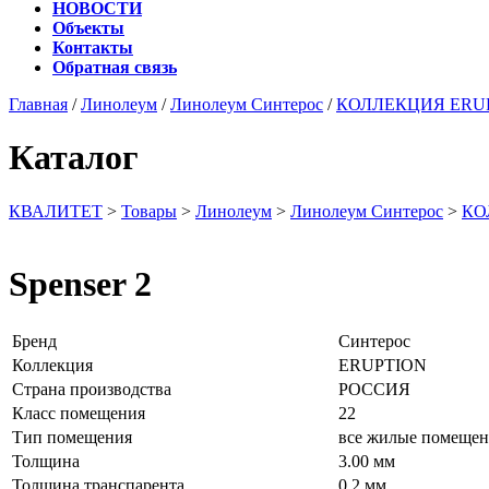
НОВОСТИ
Объекты
Контакты
Обратная связь
Главная
/
Линолеум
/
Линолеум Синтерос
/
КОЛЛЕКЦИЯ ERU
Каталог
КВАЛИТЕТ
>
Товары
>
Линолеум
>
Линолеум Синтерос
>
КО
Spenser 2
Бренд
Синтерос
Коллекция
ERUPTION
Страна производства
РОССИЯ
Класс помещения
22
Тип помещения
все жилые помещен
Толщина
3.00 мм
Толщина транспарента
0.2 мм