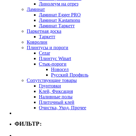
Линолеум на отрез
Ламинат
Ламинат Egger PRO
Ламинат Kastamonu
Ламинат Таркетт
Паркетная доска
Таркетт
Ковролин
Плинтусы и пороги
Cezar
Плинтус Winart
Стык-пороги
Новосел
Русский Профиль
Сопутствующие товары
Грунтовки
Клей, Фиксация
Наливные полы
Плиточный клей
Очистка, Уход, Прочее
ФИЛЬТР: