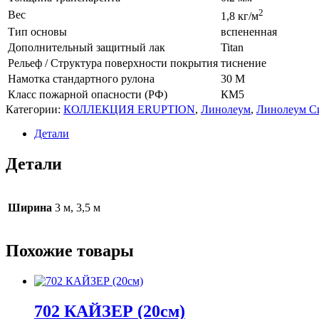
2
Вес
1,8 кг/м
Тип основы
вспененная
Дополнительный защитный лак
Titan
Рельеф / Структура поверхности покрытия
тиснение
Намотка стандартного рулона
30 М
Класс пожарной опасности (РФ)
КМ5
Категории:
КОЛЛЕКЦИЯ ERUPTION
,
Линолеум
,
Линолеум С
Детали
Детали
Ширина
3 м, 3,5 м
Похожие товары
702 КАЙЗЕР (20см)