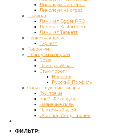
Линолеум Синтерос
Линолеум на отрез
Ламинат
Ламинат Egger PRO
Ламинат Kastamonu
Ламинат Таркетт
Паркетная доска
Таркетт
Ковролин
Плинтусы и пороги
Cezar
Плинтус Winart
Стык-пороги
Новосел
Русский Профиль
Сопутствующие товары
Грунтовки
Клей, Фиксация
Наливные полы
Плиточный клей
Очистка, Уход, Прочее
ФИЛЬТР: