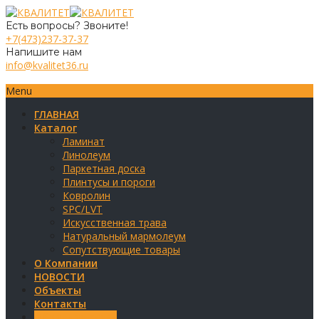
Есть вопросы? Звоните!
+7(473)237-37-37
Напишите нам
info@kvalitet36.ru
Menu
ГЛАВНАЯ
Каталог
Ламинат
Линолеум
Паркетная доска
Плинтусы и пороги
Ковролин
SPC/LVT
Искусственная трава
Натуральный мармолеум
Сопутствующие товары
О Компании
НОВОСТИ
Объекты
Контакты
Обратная связь