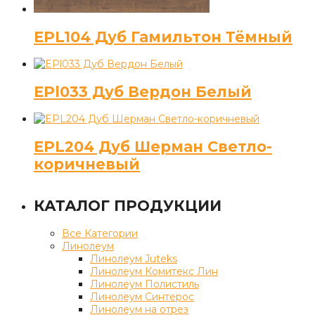
EPL104 Дуб Гамильтон Тёмный
EPl033 Дуб Вердон Белый
EPL204 Дуб Шерман Светло-
коричневый
КАТАЛОГ ПРОДУКЦИИ
Все Категории
Линолеум
Линолеум Juteks
Линолеум Комитекс Лин
Линолеум Полистиль
Линолеум Синтерос
Линолеум на отрез