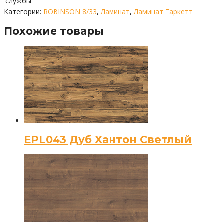
службы
Категории:
ROBINSON 8/33
,
Ламинат
,
Ламинат Таркетт
Похожие товары
EPL043 Дуб Хантон Светлый