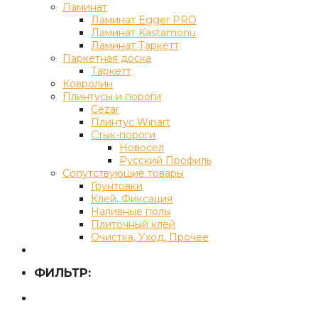
Ламинат
Ламинат Egger PRO
Ламинат Kastamonu
Ламинат Таркетт
Паркетная доска
Таркетт
Ковролин
Плинтусы и пороги
Cezar
Плинтус Winart
Стык-пороги
Новосел
Русский Профиль
Сопутствующие товары
Грунтовки
Клей, Фиксация
Наливные полы
Плиточный клей
Очистка, Уход, Прочее
ФИЛЬТР: