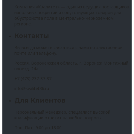
Компания «Квалитет» — один из ведущих поставщиков
напольных покрытий и сопутствующих товаров для
обустройства пола в Центрально-Черноземном
регионе.
Контакты
Вы всегда можете связаться с нами по электронной
почте или телефону.
Россия, Воронежская область, г. Воронеж Монтажный
проезд, 24а
+7 (473) 237-37-37
info@kvalitet36.ru
Для Клиентов
Персональный менеджер, специалист высокой
квалификации ответит на любые вопросы
Пон.-Пят.: 9:00 до 18:00