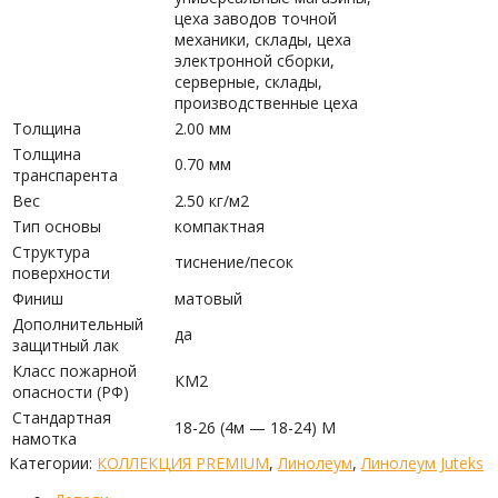
цеха заводов точной
механики, склады, цеха
электронной сборки,
серверные, склады,
производственные цеха
Толщина
2.00 мм
Толщина
0.70 мм
транспарента
Вес
2.50 кг/м2
Тип основы
компактная
Структура
тиснение/песок
поверхности
Финиш
матовый
Дополнительный
да
защитный лак
Класс пожарной
КМ2
опасности (РФ)
Стандартная
18-26 (4м — 18-24) М
намотка
Категории:
КОЛЛЕКЦИЯ PREMIUM
,
Линолеум
,
Линолеум Juteks