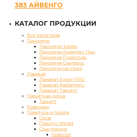
383 АЙВЕНГО
КАТАЛОГ ПРОДУКЦИИ
Все Категории
Линолеум
Линолеум Juteks
Линолеум Комитекс Лин
Линолеум Полистиль
Линолеум Синтерос
Линолеум на отрез
Ламинат
Ламинат Egger PRO
Ламинат Kastamonu
Ламинат Таркетт
Паркетная доска
Таркетт
Ковролин
Плинтусы и пороги
Cezar
Плинтус Winart
Стык-пороги
Новосел