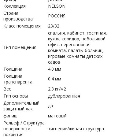
Коллекция
NELSON
Страна
РОССИЯ
производства
Класс помещения
23/32
спальня, кабинет, гостиная,
кухня, коридор, небольшой
офис, переговорная
Тип помещения
комната, палаты больниц,
игровые комнаты детских
садов
Толщина
4.0 мм
Толщина
0.4 мм
транспарента
Вес
2.3 кг/м2
Тип основы
дублированная
Дополнительный
да
защитный лак
финиш
матовый
Рельеф / Структура
поверхности
тиснение/живая структура
покрытия