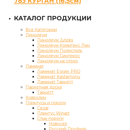
783 КУРГАН (16,5см)
КАТАЛОГ ПРОДУКЦИИ
Все Категории
Линолеум
Линолеум Juteks
Линолеум Комитекс Лин
Линолеум Полистиль
Линолеум Синтерос
Линолеум на отрез
Ламинат
Ламинат Egger PRO
Ламинат Kastamonu
Ламинат Таркетт
Паркетная доска
Таркетт
Ковролин
Плинтусы и пороги
Cezar
Плинтус Winart
Стык-пороги
Новосел
Русский Профиль