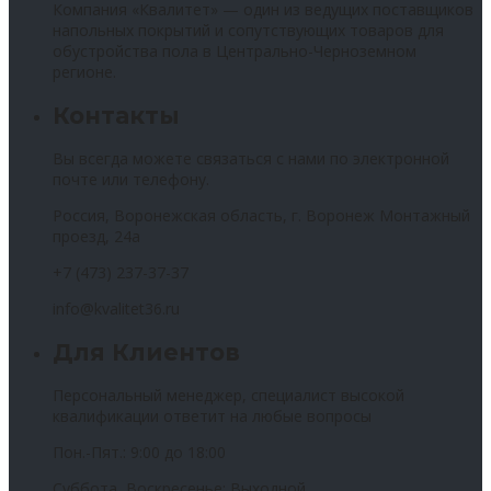
Компания «Квалитет» — один из ведущих поставщиков
напольных покрытий и сопутствующих товаров для
обустройства пола в Центрально-Черноземном
регионе.
Контакты
Вы всегда можете связаться с нами по электронной
почте или телефону.
Россия, Воронежская область, г. Воронеж Монтажный
проезд, 24а
+7 (473) 237-37-37
info@kvalitet36.ru
Для Клиентов
Персональный менеджер, специалист высокой
квалификации ответит на любые вопросы
Пон.-Пят.: 9:00 до 18:00
Суббота, Воскресенье: Выходной