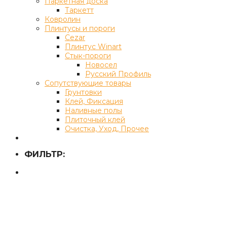
Паркетная доска
Таркетт
Ковролин
Плинтусы и пороги
Cezar
Плинтус Winart
Стык-пороги
Новосел
Русский Профиль
Сопутствующие товары
Грунтовки
Клей, Фиксация
Наливные полы
Плиточный клей
Очистка, Уход, Прочее
ФИЛЬТР: