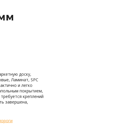
мм
аркетную доску,
овые, Ламинат, SPC
актично и легко
напольным покрытием,
 требуется креплений
ть завершена,
пороги