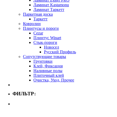
Ламинат Egger PRO
Ламинат Kastamonu
Ламинат Таркетт
Паркетная доска
Таркетт
Ковролин
Плинтусы и пороги
Cezar
Плинтус Winart
Стык-пороги
Новосел
Русский Профиль
Сопутствующие товары
Грунтовки
Клей, Фиксация
Наливные полы
Плиточный клей
Очистка, Уход, Прочее
ФИЛЬТР: