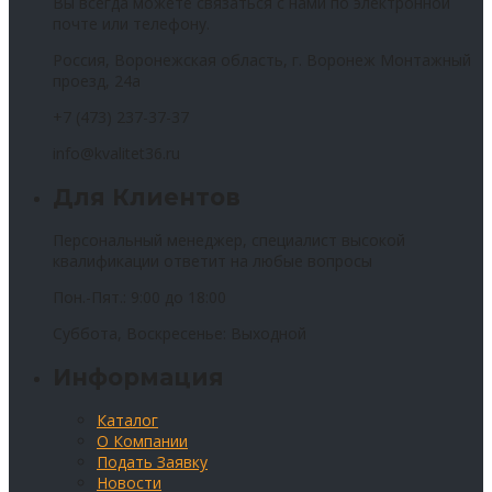
Вы всегда можете связаться с нами по электронной
почте или телефону.
Россия, Воронежская область, г. Воронеж Монтажный
проезд, 24а
+7 (473) 237-37-37
info@kvalitet36.ru
Для Клиентов
Персональный менеджер, специалист высокой
квалификации ответит на любые вопросы
Пон.-Пят.: 9:00 до 18:00
Суббота, Воскресенье: Выходной
Информация
Каталог
О Компании
Подать Заявку
Новости