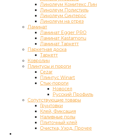
Линолеум Комитекс Лин
Линолеум Полистиль
Линолеум Синтерос
Линолеум на отрез
Ламинат
Ламинат Egger PRO
Ламинат Kastamonu
Ламинат Таркетт
Паркетная доска
Таркетт
Ковролин
Плинтусы и пороги
Cezar
Плинтус Winart
Стык-пороги
Новосел
Русский Профиль
Сопутствующие товары
Грунтовки
Клей, Фиксация
Наливные полы
Плиточный клей
Очистка, Уход, Прочее